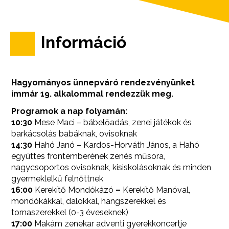
Információ
k
Hagyományos ünnepváró rendezvényünket
immár 19. alkalommal rendezzük meg.
Programok a nap folyamán:
10:30
Mese Maci – bábelőadás, zenei játékok és
barkácsolás babáknak, ovisoknak
14:30
Hahó Janó – Kardos-Horváth János, a Hahó
együttes frontemberének zenés műsora,
nagycsoportos ovisoknak, kisiskolásoknak és minden
gyermeklelkű felnőttnek
16:00
Kerekítő
Mondókázó
–
Kerekítő Manóval,
mondókákkal, dalokkal, hangszerekkel és
tornaszerekkel (0-3 éveseknek)
17:00
Makám zenekar adventi gyerekkoncertje