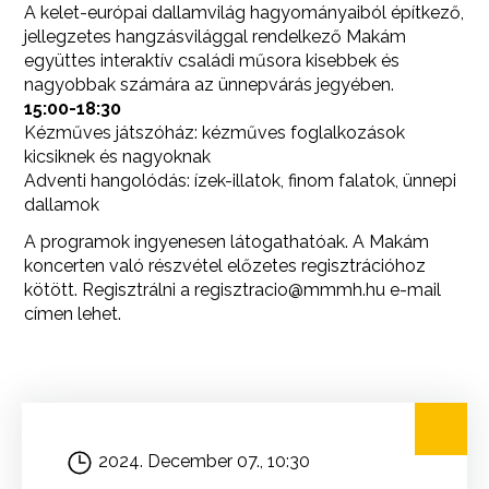
A kelet-európai dallamvilág hagyományaiból építkező,
jellegzetes hangzásvilággal rendelkező Makám
együttes interaktív családi műsora kisebbek és
nagyobbak számára az ünnepvárás jegyében.
15:00-18:30
Kézműves játszóház: kézműves foglalkozások
kicsiknek és nagyoknak
Adventi hangolódás: ízek-illatok, finom falatok, ünnepi
dallamok
A programok ingyenesen látogathatóak. A Makám
koncerten való részvétel előzetes regisztrációhoz
kötött. Regisztrálni a regisztracio@mmmh.hu e-mail
címen lehet.
2024. December 07., 10:30